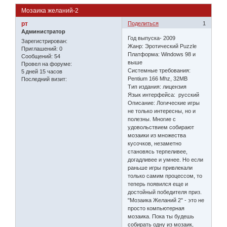
Мозаика желаний-2
рт
Поделиться
1
Администратор
Год выпуска- 2009
Зарегистрирован
:
Жанр: Эротический Puzzle
Приглашений:
0
Платформа: Windows 98 и
Сообщений:
54
выше
Провел на форуме:
Системные требования:
5 дней 15 часов
Pentium 166 Mhz, 32MB
Последний визит:
Тип издания: лицензия
Язык интерфейса: русский
Описание: Логические игры
не только интересны, но и
полезны. Многие с
удовольствием собирают
мозаики из множества
кусочков, незаметно
становясь терпеливее,
догадливее и умнее. Но если
раньше игры привлекали
только самим процессом, то
теперь появился еще и
достойный победителя приз.
"Мозаика Желаний 2" - это не
просто компьютерная
мозаика. Пока ты будешь
собирать одну из мозаик,