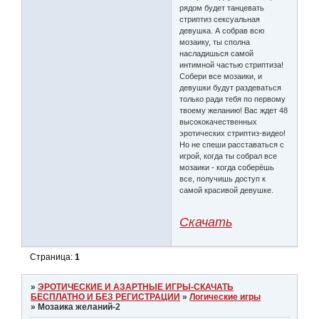
рядом будет танцевать
стриптиз сексуальная
девушка. А собрав всю
мозаику, ты сполна
насладишься самой
интимной частью стриптиза!
Собери все мозаики, и
девушки будут раздеваться
только ради тебя по первому
твоему желанию! Вас ждет 48
высококачественных
эротических стриптиз-видео!
Но не спеши расставаться с
игрой, когда ты собрал все
мозаики - когда соберёшь
все, получишь доступ к
самой красивой девушке.
Скачать
Страница:
1
»
ЭРОТИЧЕСКИЕ И АЗАРТНЫЕ ИГРЫ-СКАЧАТЬ
БЕСПЛАТНО И БЕЗ РЕГИСТРАЦИИ
»
Логические игры
»
Мозаика желаний-2