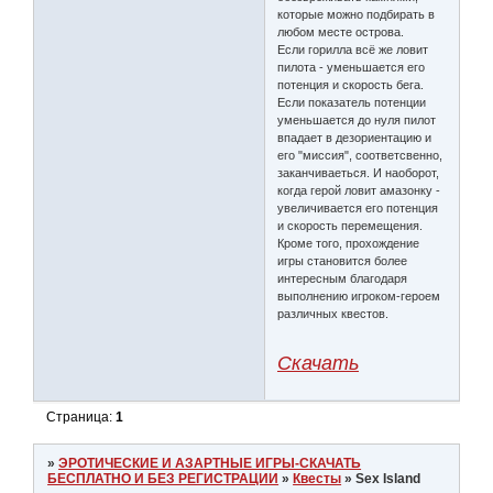
которые можно подбирать в
любом месте острова.
Если горилла всё же ловит
пилота - уменьшается его
потенция и скорость бега.
Если показатель потенции
уменьшается до нуля пилот
впадает в дезориентацию и
его "миссия", соответсвенно,
заканчиваеться. И наоборот,
когда герой ловит амазонку -
увеличивается его потенция
и скорость перемещения.
Кроме того, прохождение
игры становится более
интересным благодаря
выполнению игроком-героем
различных квестов.
Скачать
Страница:
1
»
ЭРОТИЧЕСКИЕ И АЗАРТНЫЕ ИГРЫ-СКАЧАТЬ
БЕСПЛАТНО И БЕЗ РЕГИСТРАЦИИ
»
Квесты
»
Sex Island