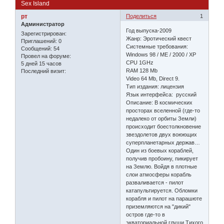
Sex Island
рт
Поделиться
1
Администратор
Год выпуска-2009
Зарегистрирован
:
Жанр: Эротический квест
Приглашений:
0
Системные требования:
Сообщений:
54
Windows 98 / ME / 2000 / XP
Провел на форуме:
CPU 1GHz
5 дней 15 часов
RAM 128 Mb
Последний визит:
Video 64 Mb, Direct 9.
Тип издания: лицензия
Язык интерфейса: русский
Описание: В космических
просторах вселенной (где-то
недалеко от орбиты Земли)
происходит боестолкновение
звездолетов двух воюющих
суперпланетарных держав…
Один из боевых кораблей,
получив пробоину, пикирует
на Землю. Войдя в плотные
слои атмосферы корабль
разваливается - пилот
катапультируется. Обломки
корабля и пилот на парашюте
приземляются на "дикий"
остров где-то в
экваториальной глуши Тихого