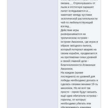
океана…. Отряхнувшись от
пыли и отстегнув парашют
пилот оглядывается и…
замечает между кустами
экзотической растительности
чей-то любопытствующий
взгляд…
Действие игры
разворачивается на
тропическом острове -
острове Амазонок, где игрок в
образе звёздного пилота,
который потерпел аварию на
своем корабле, продвигается
на протяжении семи уровней
к своей главной цели -
Благосклонности Атаманши
Амазонок.
На каждом (кроме
последнего) из уровней для
победы необходимо догнать и
сделать своими женами 19-ть
амазонок. Но не всё так
просто - герою будут мешать
ещё одни обитатели острова -
гориллы, от которых
необходимо убегать или
обезвреживать камнями,