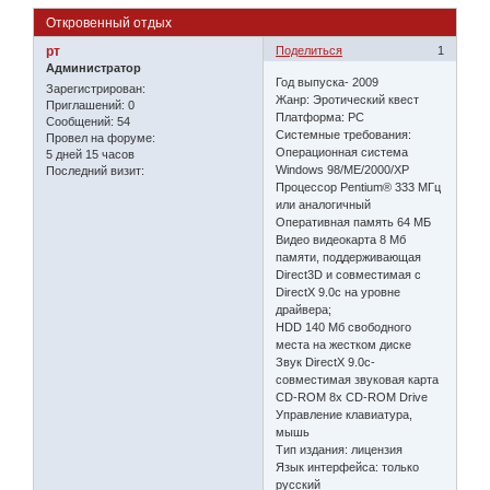
Откровенный отдых
рт
Поделиться
1
Администратор
Год выпуска- 2009
Зарегистрирован
:
Жанр: Эротический квест
Приглашений:
0
Платформа: PC
Сообщений:
54
Системные требования:
Провел на форуме:
Операционная система
5 дней 15 часов
Windows 98/ME/2000/XP
Последний визит:
Процессор Pentium® 333 МГц
или аналогичный
Оперативная память 64 МБ
Видео видеокарта 8 Мб
памяти, поддерживающая
Direct3D и совместимая с
DirectX 9.0c на уровне
драйвера;
HDD 140 Мб свободного
места на жестком диске
Звук DirectX 9.0c-
совместимая звуковая карта
CD-ROM 8x CD-ROM Drive
Управление клавиатура,
мышь
Тип издания: лицензия
Язык интерфейса: только
русский