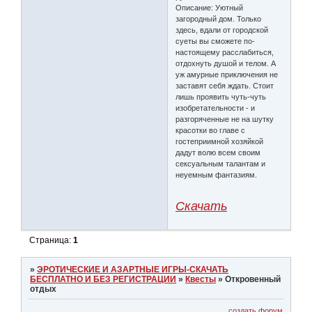
Описание: Уютный
загородный дом. Только
здесь, вдали от городской
суеты вы сможете по-
настоящему расслабиться,
отдохнуть душой и телом. А
уж амурные приключения не
заставят себя ждать. Стоит
лишь проявить чуть-чуть
изобретательности - и
разгоряченные не на шутку
красотки во главе с
гостеприимной хозяйкой
дадут волю всем своим
сексуальным талантам и
неуемным фантазиям.
Скачать
Страница:
1
»
ЭРОТИЧЕСКИЕ И АЗАРТНЫЕ ИГРЫ-СКАЧАТЬ
БЕСПЛАТНО И БЕЗ РЕГИСТРАЦИИ
»
Квесты
»
Откровенный
отдых
создать форум