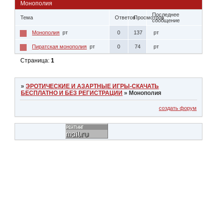
Монополия
Последнее
Тема
Ответов
Просмотров
сообщение
Монополия
рт
0
137
рт
Пиратская монополия
рт
0
74
рт
Страница:
1
»
ЭРОТИЧЕСКИЕ И АЗАРТНЫЕ ИГРЫ-СКАЧАТЬ
БЕСПЛАТНО И БЕЗ РЕГИСТРАЦИИ
»
Монополия
создать форум