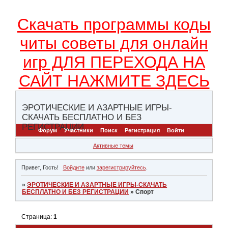
Скачать программы коды
читы советы для онлайн
игр ДЛЯ ПЕРЕХОДА НА
САЙТ НАЖМИТЕ ЗДЕСЬ
ЭРОТИЧЕСКИЕ И АЗАРТНЫЕ ИГРЫ-
СКАЧАТЬ БЕСПЛАТНО И БЕЗ
РЕГИСТРАЦИИ
Форум
Участники
Поиск
Регистрация
Войти
Активные темы
Привет, Гость!
Войдите
или
зарегистрируйтесь
.
»
ЭРОТИЧЕСКИЕ И АЗАРТНЫЕ ИГРЫ-СКАЧАТЬ
БЕСПЛАТНО И БЕЗ РЕГИСТРАЦИИ
»
Спорт
Страница:
1