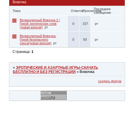
Вовочка
Последнее
Тема
Ответов
Просмотров
сообщение
Великолепный Вовочка 2 /
Герой эротических снов
0
157
рт
(новая версия)
рт
Великолепный Вовочка:
Герой безопасного
0
93
рт
секса(новая версия)
рт
Страница:
1
»
ЭРОТИЧЕСКИЕ И АЗАРТНЫЕ ИГРЫ-СКАЧАТЬ
БЕСПЛАТНО И БЕЗ РЕГИСТРАЦИИ
»
Вовочка
создать форум